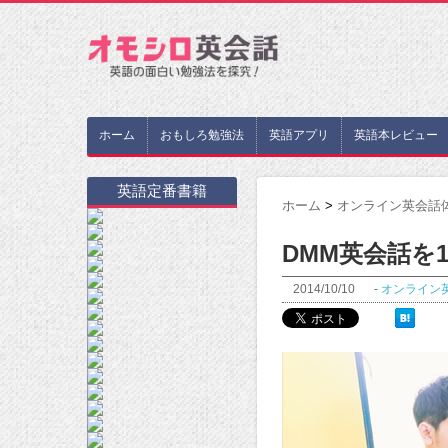
ホーム
おもしろ勉強法
英語アプリ
英語本レビュー
英語定番書籍
ホーム
>
オンライン英会話
DMM英会話を
2014/10/10
-
オンライン