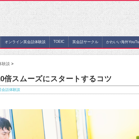
TOEIC
オンライン英会話体験談
英会話サークル
かわいい海外YouTu
体験談
>
10倍スムーズにスタートするコツ
英会話体験談