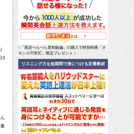
↑「英語ぺらぺら君初級編」の購入で特別特典「オ
り
モシロTOEIC」限定プレゼント！
日3
リスニング力を短期間で身につける定番教材
。
そん
で素