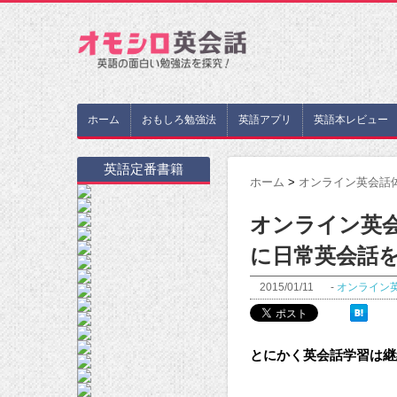
ホーム
おもしろ勉強法
英語アプリ
英語本レビュー
英語定番書籍
ホーム
>
オンライン英会話
オンライン英会
に日常英会話を
2015/01/11
-
オンライン
とにかく英会話学習は継