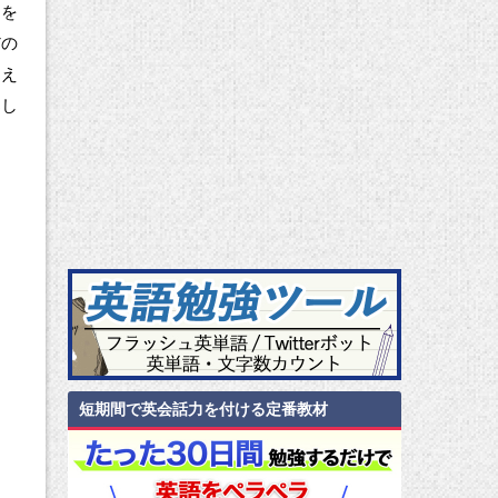
クを
だの
覚え
楽し
短期間で英会話力を付ける定番教材