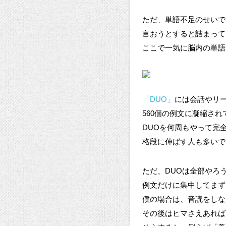
ただ、単語不足のせいで
言おうとすると詰まって
ここで一気に脳内の単語
「DUO」
には会話やリ
560個の例文に凝縮され
DUOを何周もやって完
格段に伸ばす人も多いで
ただ、DUOは全部やろ
例文だけに集中してまず
僕の場合は、音読をしな
その後はヒマさえあれば