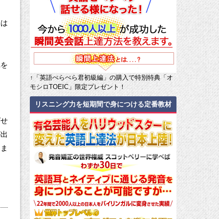
るは
れを
↑「英語ぺらぺら君初級編」の購入で特別特典「オ
モシロTOEIC」限定プレゼント！
リスニング力を短期間で身につける定番教材
ばせ
が出
しま