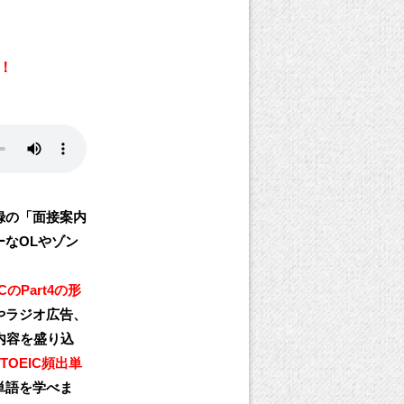
円！
録の「面接案内
なOLやゾン
ICのPart4の形
やラジオ広告、
の内容を盛り込
TOEIC頻出単
単語を学べま