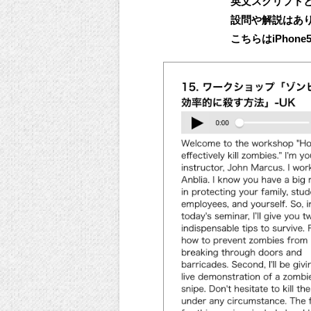
英文スクリプト
設問や解説はあ
こちらはiPhon