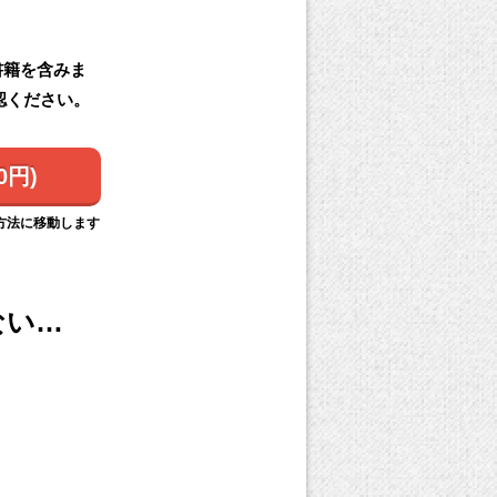
書籍を含みま
認ください。
0円)
方法に移動します
ない…