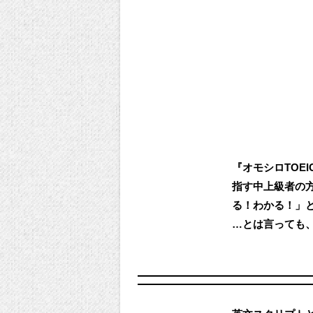
『オモシロTOE
指す中上級者の
る！わかる！」
…とは言っても、