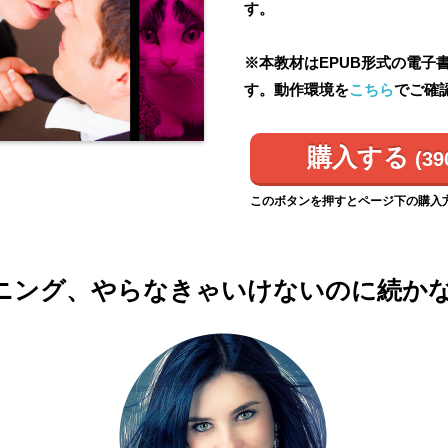
す。
※本教材はEPUB形式の電子
す。動作環境を
こちら
でご確
購入する
(39
このボタンを押すとページ下の購入
ニング、やらなきゃいけないのに続か