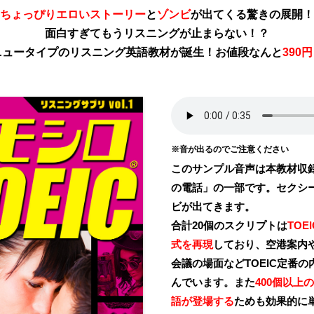
ちょっぴりエロいストーリー
と
ゾンビ
が出てくる驚きの展開！
面白すぎてもうリスニングが止まらない！？
ニュータイプのリスニング英語教材が誕生！お値段なんと
390
※音が出るのでご注意ください
このサンプル音声は本教材収
の電話」の一部です。セクシー
ビが出てきます。
合計20個のスクリプトは
TOE
式を再現
しており、空港案内
会議の場面などTOEIC定番
んでいます。また
400個以上の
語が登場する
ためも効果的に