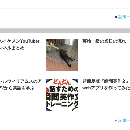
»
記事
イケメンYouTuber
英検一級の当日の流れ
ンネルまとめ
レルウィリアムスのア
超簡易版『瞬間英作文
PVから英語を学ぶ
webアプリを作ってみた
»
記事