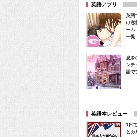
英語アプリ
英語
け恋
ーム
一覧
息を
ンチ
語で
英語本レビュー
1日
とカ