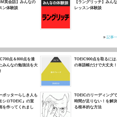
MM英会話】みんなの
【ラングリッチ】みん
スン体験談
レッスン体験談
»
記事
IC700点＆800点を達
TOEIC900点を取るには
たみんなの勉強法を大
の単語帳だけで大丈夫
！
ーポッターらしき人も
TOEICのリーディング
モシロTOEIC』の宣
時間が足りない！を解
画を作ってくれまし
る根本的な方法