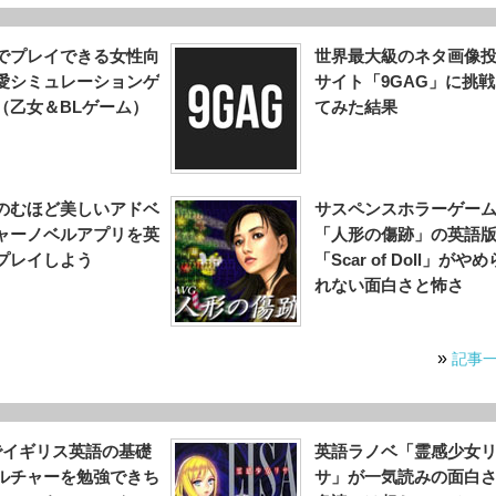
でプレイできる女性向
世界最大級のネタ画像
愛シミュレーションゲ
サイト「9GAG」に挑
（乙女＆BLゲーム）
てみた結果
のむほど美しいアドベ
サスペンスホラーゲー
ャーノベルアプリを英
「人形の傷跡」の英語
プレイしよう
「Scar of Doll」がやめ
れない面白さと怖さ
»
記事
でイギリス英語の基礎
英語ラノベ「霊感少女
ルチャーを勉強できち
サ」が一気読みの面白