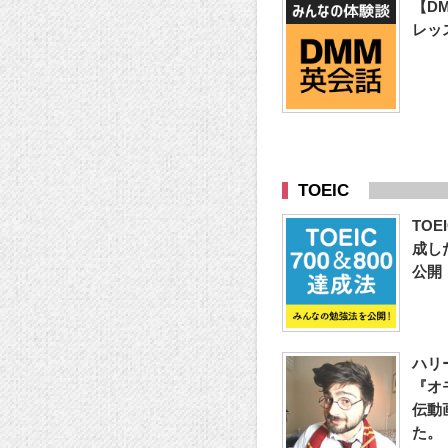
【D
レッ
TOEIC
TOE
成し
公開
ハリ
『オ
伝動
た。