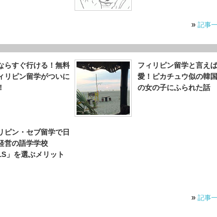
»
記事
ならすぐ行ける！無料
フィリピン留学と言え
ィリピン留学がついに
愛！ピカチュウ似の韓
！
の女の子にふられた話
リピン・セブ留学で日
経営の語学学校
ILS」を選ぶメリット
»
記事