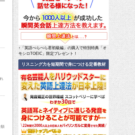
う
。
↑「英語ぺらぺら君初級編」の購入で特別特典「オ
モシロTOEIC」限定プレゼント！
」
リスニング力を短期間で身につける定番教材
れ
金額