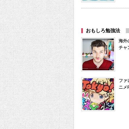
おもしろ勉強法
海外の
チャ
ファ
ニメ