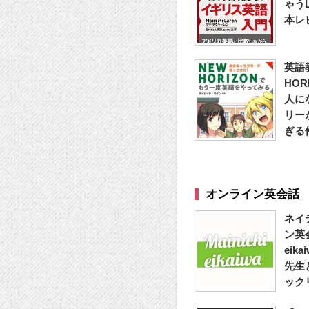
ゃうL
本レ
英語
HO
人に
リー
ぎる
オンライン英会話
ネイ
ン英会
eik
先生
ック