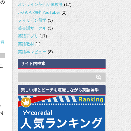
なの
オンライン英会話体験談
(17)
かわいい海外YouTuber
(2)
フィリピン留学
(3)
英会話サークル
(3)
英語アプリ
(17)
一覧
英語教材
(1)
英語本レビュー
(8)
サイト内検索
こ
！
美しい海とビーチを堪能しながら英語留学
で
決す