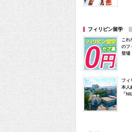
フィリピン留学
これ
のフ
登場
フィ
本人
「N