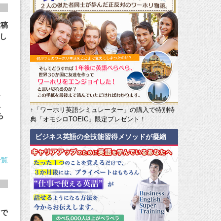
投稿
戦し
ム
版
↑「ワーホリ英語シミュレーター」の購入で特別特
ら
典「オモシロTOEIC」限定プレゼント！
ビジネス英語の全技能習得メソッドが凝縮
一覧
リ
さで