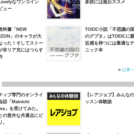
ovelyなワンコイン
多読には超おススメ
ビュー
教科書「NEW
TOEIC小説「不思議の
RIZON」のキャラが大
のグプタ」はTOEICに
なった！そしてストー
近感を持つには最適な
が非リア充にはつらす
ニック本
件
»
記事
ティブ専門のオンライ
【レアジョブ】みんな
話「Mainichi
ッスン体験談
aiwa」を受けてみた。
との意外な共通点にビ
リ。