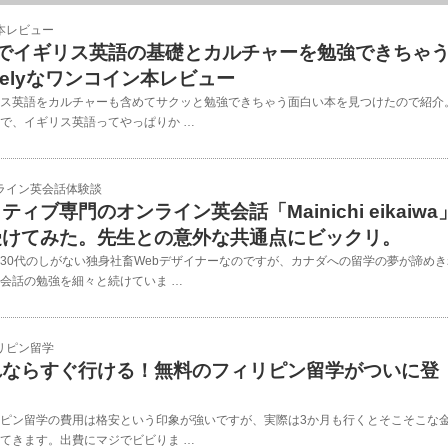
本レビュー
日でイギリス英語の基礎とカルチャーを勉強できちゃ
velyなワンコイン本レビュー
ス英語をカルチャーも含めてサクッと勉強できちゃう面白い本を見つけたので紹介
で、イギリス英語ってやっぱりか …
ライン英会話体験談
ティブ専門のオンライン英会話「Mainichi eikaiwa
受けてみた。先生との意外な共通点にビックリ。
30代のしがない独身社畜Webデザイナーなのですが、カナダへの留学の夢が諦めき
会話の勉強を細々と続けていま …
リピン留学
れならすぐ行ける！無料のフィリピン留学がついに登
！
ピン留学の費用は格安という印象が強いですが、実際は3か月も行くとそこそこな
てきます。出費にマジでビビりま …