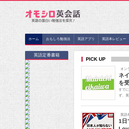
ホーム
おもしろ勉強法
英語アプリ
英語本レビュー
英語定番書籍
PICK UP
オン
ネイ
を
すでに
ず、英
英語
1
Lo