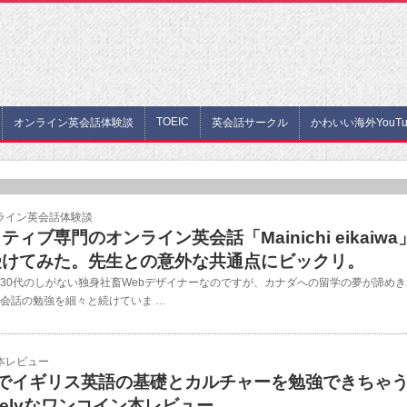
TOEIC
オンライン英会話体験談
英会話サークル
かわいい海外YouTu
ライン英会話体験談
ティブ専門のオンライン英会話「Mainichi eikaiwa
受けてみた。先生との意外な共通点にビックリ。
30代のしがない独身社畜Webデザイナーなのですが、カナダへの留学の夢が諦めき
会話の勉強を細々と続けていま …
本レビュー
日でイギリス英語の基礎とカルチャーを勉強できちゃ
velyなワンコイン本レビュー