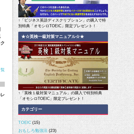
↑「ビジネス英語ディスクリプション」の購入で特
別特典「オモシロTOEIC」限定プレゼント！
国
親
★☆英検一級対策マニュアル☆★
テク
一覧
↑「英検１級対策マニュアル」の購入で特別特典
のレ
「オモシロTOEIC」限定プレゼント！
カテゴリー
TOEIC
(15)
おもしろ勉強法
(23)