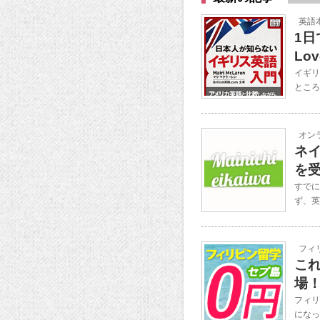
英語
1
Lo
イギリ
ところ
オン
ネイ
を
すでに
ず、英
フィ
こ
場
フィリ
になっ