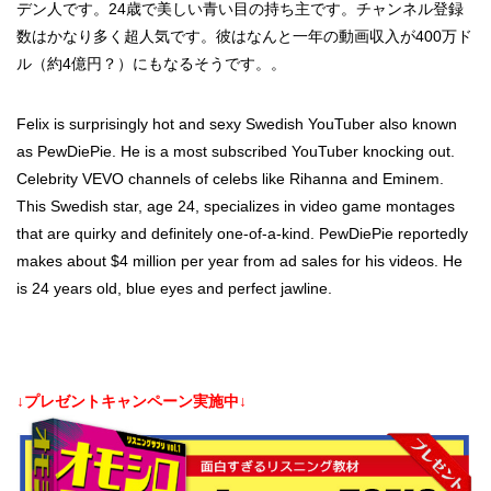
デン人です。24歳で美しい青い目の持ち主です。チャンネル登録
数はかなり多く超人気です。彼はなんと一年の動画収入が400万ド
ル（約4億円？）にもなるそうです。。
Felix is surprisingly hot and sexy Swedish YouTuber also known
as PewDiePie. He is a most subscribed YouTuber knocking out.
Celebrity VEVO channels of celebs like Rihanna and Eminem.
This Swedish star, age 24, specializes in video game montages
that are quirky and definitely one-of-a-kind. PewDiePie reportedly
makes about $4 million per year from ad sales for his videos. He
is 24 years old, blue eyes and perfect jawline.
↓プレゼントキャンペーン実施中↓