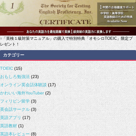
↑「英検１級対策マニュアル」の購入で特別特典「オモシロTOEIC」限定プ
レゼント！
カテゴリー
TOEIC
(15)
おもしろ勉強法
(23)
オンライン英会話体験談
(17)
かわいい海外YouTuber
(2)
フィリピン留学
(3)
英会話サークル
(3)
英語アプリ
(17)
英語教材
(1)
英語本レビュー
(8)