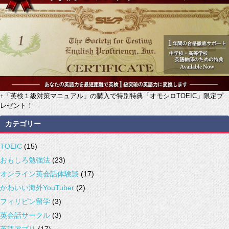
↑「英検１級対策マニュアル」の購入で特別特典「オモシロTOEIC」限定プ
レゼント！
カテゴリー
TOEIC
(15)
おもしろ勉強法
(23)
オンライン英会話体験談
(17)
かわいい海外YouTuber
(2)
フィリピン留学
(3)
英会話サークル
(3)