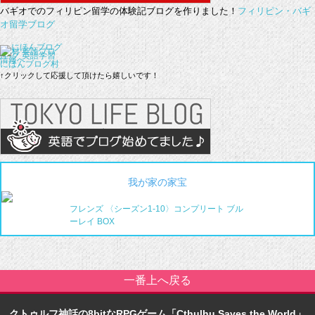
バギオでのフィリピン留学の体験記ブログを作りました！
フィリピン・バギ
オ留学ブログ
にほんブログ村
↑クリックして応援して頂けたら嬉しいです！
我が家の家宝
フレンズ 〈シーズン1-10〉コンプリート ブル
ーレイ BOX
一番上へ戻る
クトゥルフ神話の8bitなRPGゲーム「Cthulhu Saves the World」