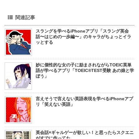
関連記事
スラングを学べるiPhoneアプリ「スラング英会
話〜はじめの一歩編〜」のキャラがちょっとイラ
ッとする
妙に個性的な女の子に励まされながらTOEIC英単
語が学べるアプリ「TOEIC®TEST受験 あの娘と学
ぼう」
言えそうで言えない英語表現を学べるiPhoneアプ
リ「笑えない英語」
英会話×ギャルゲーが欲しい！と思ったらスクエニ
がすでに作ってた