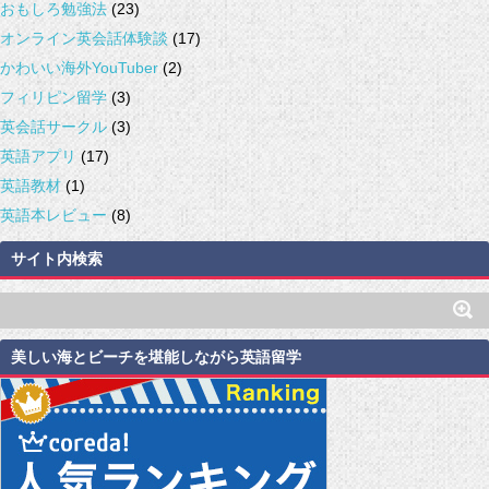
おもしろ勉強法
(23)
オンライン英会話体験談
(17)
かわいい海外YouTuber
(2)
フィリピン留学
(3)
英会話サークル
(3)
英語アプリ
(17)
英語教材
(1)
英語本レビュー
(8)
サイト内検索
美しい海とビーチを堪能しながら英語留学